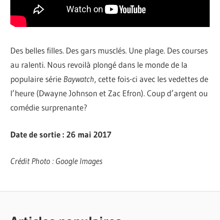
Des belles filles. Des gars musclés. Une plage. Des courses
au ralenti. Nous revoilà plongé dans le monde de la
populaire série
Baywatch
, cette fois-ci avec les vedettes de
l’heure (Dwayne Johnson et Zac Efron). Coup d’argent ou
comédie surprenante?
Date de sortie : 26 mai 2017
Crédit Photo : Google Images
ALIEN :
CINÉMA /
COVENANT
TÉLÉVISION
BAYWATCH