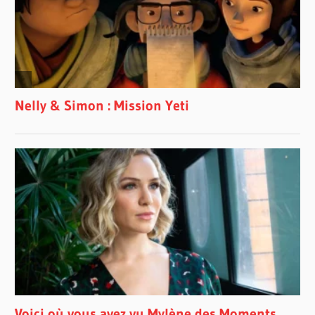
PIRATES OF
THE
CARRIBEAN
: DEAD MEN
TELL NO
TALES
SNATCHED
THE
DINNER