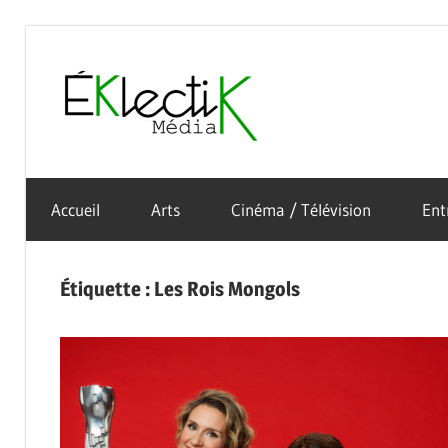
Skip
to
Éklectik
content
La
Média
culture
Accueil
Arts
Cinéma / Télévision
Ent
sous
toutes
ses
Étiquette :
Les Rois Mongols
formes