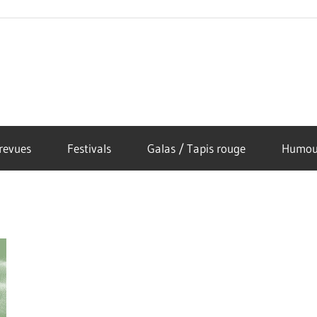
revues
Festivals
Galas / Tapis rouge
Humou