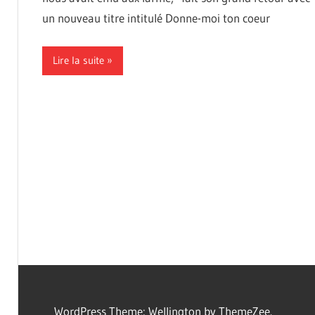
un nouveau titre intitulé Donne-moi ton coeur
Lire la suite
WordPress Theme: Wellington by ThemeZee.