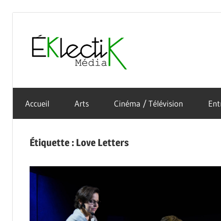
Skip
to
Éklectik
content
La
Média
culture
Accueil
Arts
Cinéma / Télévision
Ent
sous
toutes
ses
Étiquette :
Love Letters
formes