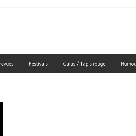
revues
Festivals
Galas / Tapis rouge
Humou