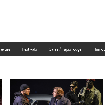
revues
Festivals
Galas / Tapis rouge
Humou