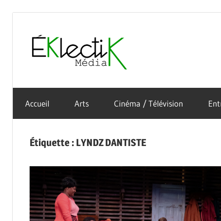
Skip
to
Éklectik
content
La
Média
culture
Accueil
Arts
Cinéma / Télévision
Ent
sous
toutes
ses
Étiquette :
LYNDZ DANTISTE
formes