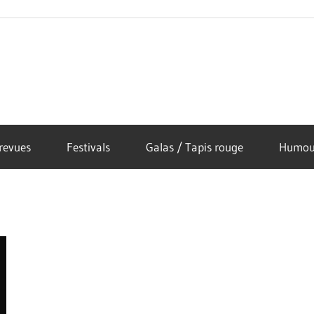
revues
Festivals
Galas / Tapis rouge
Humou