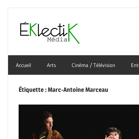
Skip
to
Éklectik
content
La
Média
culture
Accueil
Arts
Cinéma / Télévision
Ent
sous
toutes
ses
Étiquette :
Marc-Antoine Marceau
formes