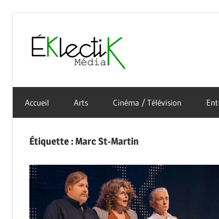
Skip
to
Éklectik
content
La
Média
culture
Accueil
Arts
Cinéma / Télévision
Ent
sous
toutes
ses
Étiquette :
Marc St-Martin
formes