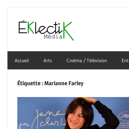
Skip
to
Éklectik
content
La
Média
culture
Accueil
Arts
Cinéma / Télévision
Ent
sous
toutes
ses
Étiquette :
Marianne Farley
formes