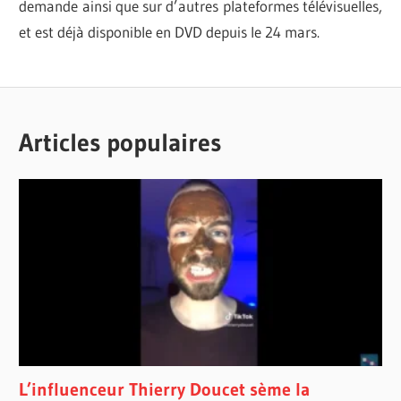
demande ainsi que sur d’autres plateformes télévisuelles,
et est déjà disponible en DVD depuis le 24 mars.
ÉMILIE
BANDES-
BIERRE
ANNONCES
JEANNE
Articles populaires
CINÉMA
LEBLANC
CRITIQUES
JUDITH
BARBEAU
LES
NÔTRES
MARIANNE
FARLEY
PAUL
DOUCET