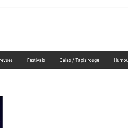
revues
Festivals
Galas / Tapis rouge
Humou