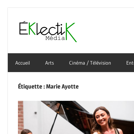
Skip
to
Éklectik
content
La
Média
culture
Accueil
Arts
Cinéma / Télévision
Ent
sous
toutes
ses
Étiquette :
Marie Ayotte
formes