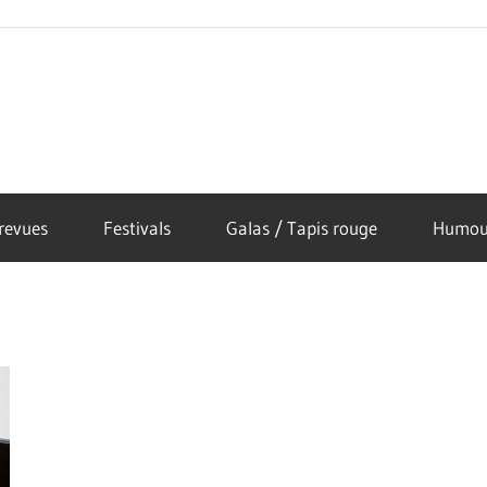
revues
Festivals
Galas / Tapis rouge
Humou