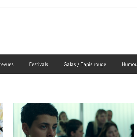
revues
Festivals
Galas / Tapis rouge
Humou