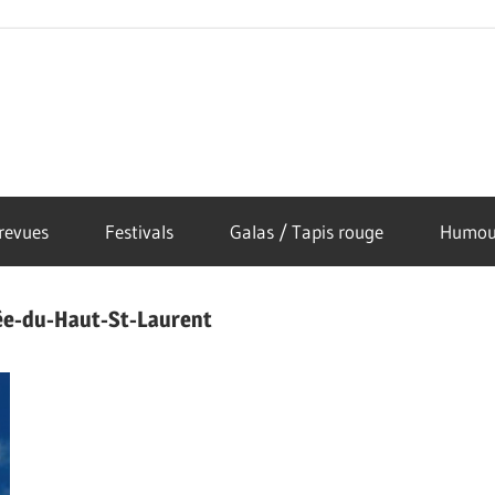
revues
Festivals
Galas / Tapis rouge
Humou
ée-du-Haut-St-Laurent