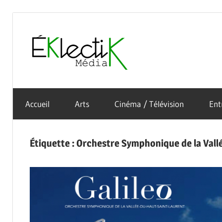
Skip
to
Éklectik
content
La
Média
culture
Accueil
Arts
Cinéma / Télévision
Ent
sous
toutes
ses
Étiquette :
Orchestre Symphonique de la Vall
formes