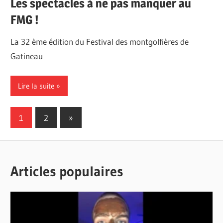
Les spectacles à ne pas manquer au
FMG !
La 32 ème édition du Festival des montgolfières de
Gatineau
Lire la suite
Pagination
Next
1
2
»
Posts
des
publications
Articles populaires