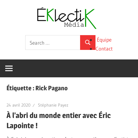
Skip
Éklecti
to
content
Média
La
Search
Équipe
culture
Search
for:
Contact
sous
toutes
ses
formes
Étiquette :
Rick Pagano
24 avril 2020
Stéphanie Payez
À l’abri du monde entier avec Éric
Lapointe !