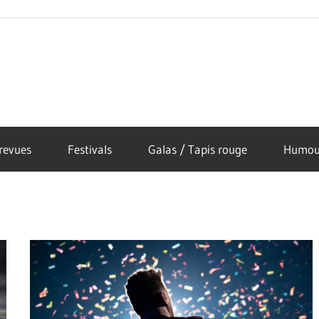
revues
Festivals
Galas / Tapis rouge
Humou