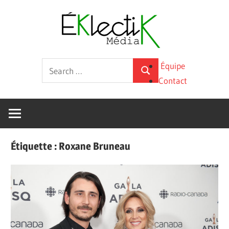
Skip
Éklecti
to
content
Média
La
Search
Équipe
culture
Search
for:
Contact
sous
toutes
ses
formes
Étiquette :
Roxane Bruneau