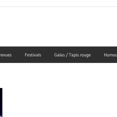
revues
Festivals
Galas / Tapis rouge
Humou