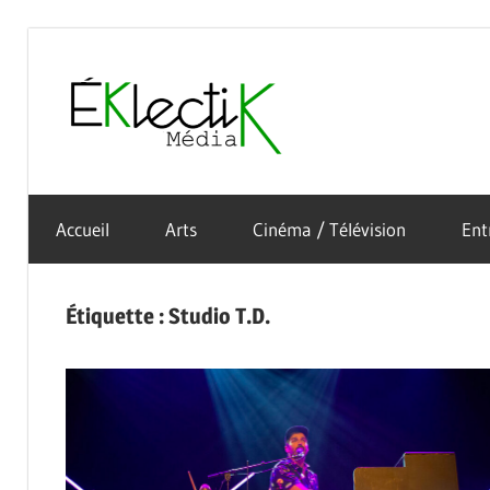
Skip
to
Éklectik
content
La
Média
culture
Accueil
Arts
Cinéma / Télévision
Ent
sous
toutes
ses
Étiquette :
Studio T.D.
formes