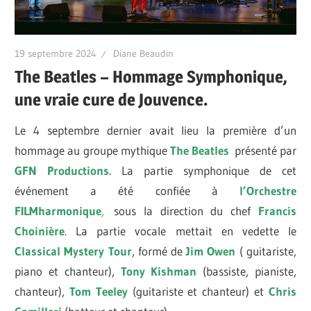
19 septembre 2024
Diane Beaudin
The Beatles – Hommage Symphonique,
une vraie cure de Jouvence.
Le 4 septembre dernier avait lieu la première d’un
hommage au groupe mythique
The
Beatles
présenté par
GFN Productions.
La partie symphonique de cet
événement a été confiée à
l’Orchestre
FILMharmonique
,
sous la direction du chef
Francis
Choinière
. La partie vocale mettait en vedette le
Classical
Mystery Tour
, formé de
Jim Owen
( guitariste,
piano et chanteur),
Tony Kishman
(bassiste, pianiste,
chanteur),
Tom Teeley
(guitariste et chanteur) et
Chris