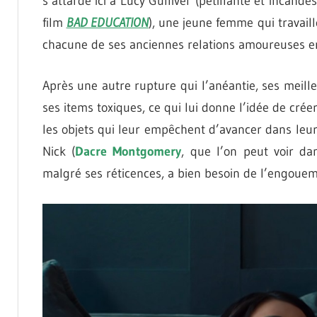
s’attarde ici à Lucy Gulliver (pétillante et incand
film
BAD EDUCATION
), une jeune femme qui travaill
chacune de ses anciennes relations amoureuses en
Après une autre rupture qui l’anéantie, ses meil
ses items toxiques, ce qui lui donne l’idée de cré
les objets qui leur empêchent d’avancer dans leur
Nick (
Dacre Montgomery
, que l’on peut voir da
malgré ses réticences, a bien besoin de l’engouem