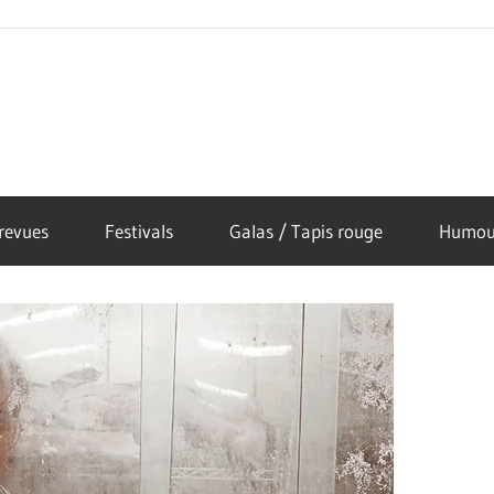
revues
Festivals
Galas / Tapis rouge
Humou