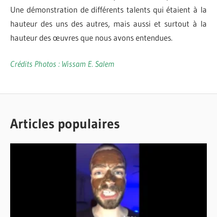
Une démonstration de différents talents qui étaient à la
hauteur des uns des autres, mais aussi et surtout à la
hauteur des œuvres que nous avons entendues.
Crédits Photos : Wissam E. Salem
I
ARTS
MUSICI
DANSE
VAISSEAU-
Articles populaires
COEUR
MUSIQUE