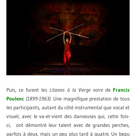
Puis, ce furent les
Litanies à la Vierge noire
de
Francis
Poulenc
(1899-1963).
Une magnifique
prestation de tous
les participants, autant du côté instrumental que vocal et
visuel, avec le va-et-vient des danseuses qui, cette fois-
ci, ont démontré leur talent avec de grandes perches,
parfois à deux, mais un peu plus tard à quatre. Un beau