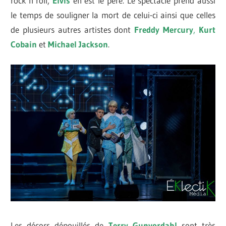
rock’n’roll,
Elvis
en est le père. Le spectacle prend aussi
le temps de souligner la mort de celui-ci ainsi que celles
de plusieurs autres artistes dont
Freddy Mercury
,
Kurt
Cobain
et
Michael Jackson
.
Les décors dépouillés de
Terry Gunvordahl
sont très