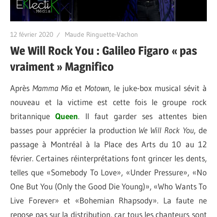
12 février 2020
Maude Ringuette-Vachon
We Will Rock You : Galileo Figaro « pas
vraiment » Magnifico
Après
Mamma Mia
et
Motown
, le juke-box musical sévit à
nouveau et la victime est cette fois le groupe rock
britannique
Queen
. Il faut garder ses attentes bien
basses pour apprécier la production
We Will Rock You
, de
passage à Montréal à la Place des Arts du 10 au 12
février. Certaines réinterprétations font grincer les dents,
telles que «Somebody To Love», «Under Pressure», «No
One But You (Only the Good Die Young)», «Who Wants To
Live Forever» et «Bohemian Rhapsody». La faute ne
repose pas sur la distribution, car tous les chanteurs sont