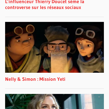
CHAD
MELCHERT
DANNY
GULLEKSON
FREDDY
MERCURY
HANNAH
SMART
JEREMY
LEO
CURTIS
JOHN
DEACON
JP
THIBODEAU
KARINA
COX