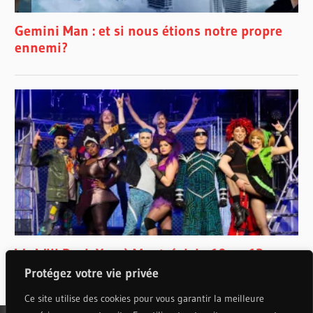
DES
ARTS
PRESTON
VENDRAMIN
PRODUCTIONS
RUBIN FOGEL
QUEEN
ROGER
TAYLOR
RUSSELL
BROOM
SALLE
WILFRID-
PELLETIER
SAM
COULSON
Protégez votre vie privée
SCOTT
Ce site utilise des cookies pour vous garantir la meilleure
HENDERSON