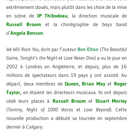
extrêmement doués, mais plutôt dans les choix de la mise
en scène de
JP
Thibodeau
, la direction musicale de
Russell
Broom
et la chorégraphie de boys band
d’
Angela
Benson
.
We Will Rock You
, écrit par l’auteur
Ben Elton
(
The Beautiful
Game
,
Tonight’s the Night
et
Love Never Dies
) a vu le jour en
2002 à Londres en Angleterre, et depuis, plus de 16
millions de spectateurs dans 19 pays y ont assisté. Au
départ, deux membres de
Queen
,
Brian May
et
Roger
Taylor
,
en étaient les directeurs musicaux. Ils ont depuis
cédé leurs places à
Russell Broom
et
Stuart Morley
(
Tommy
,
Night of 1000 Voices
et
Love Beyond
). Cette
nouvelle production a débuté sa tournée en septembre
dernier à Calgary.