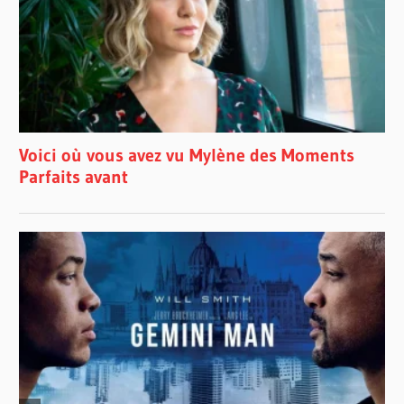
KERI
KELLY
KEVIN
DOE
KRYSTLE
CHANCE
KYLE
GRUNINGER
KYLE
MCKEARNEY
LISA
JACOBS
MAUDE
RINGUETTE-
VACHON
MORRISSA
NICOLE
PLACE