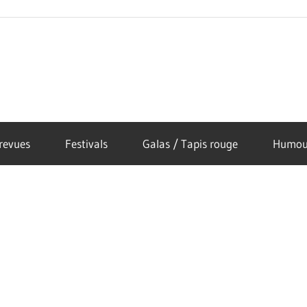
revues
Festivals
Galas / Tapis rouge
Humou