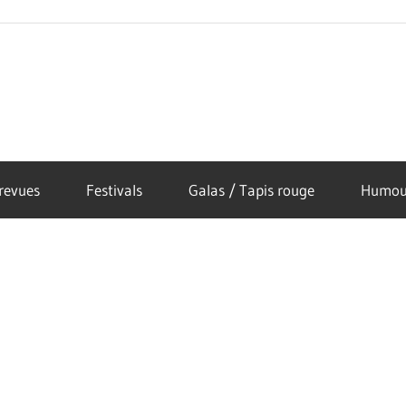
revues
Festivals
Galas / Tapis rouge
Humou