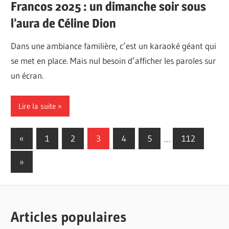
Francos 2025 : un dimanche soir sous
l’aura de Céline Dion
Dans une ambiance familière, c’est un karaoké géant qui
se met en place. Mais nul besoin d’afficher les paroles sur
un écran.
Lire la suite
Pagination
Previous
«
1
2
3
4
5
…
112
Posts
des
Next
»
publications
Posts
Articles populaires