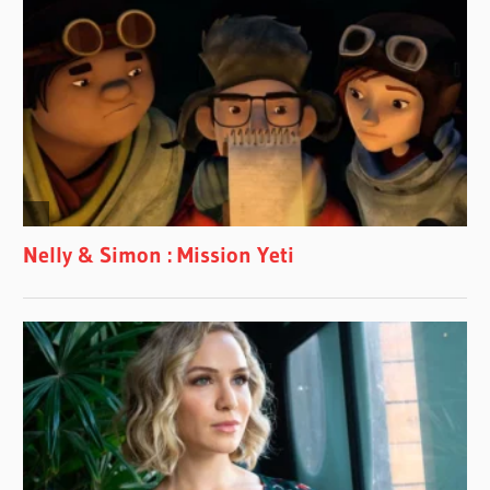
CHARLES
RICHARD-
HAMELIN
CHAYA
CERNOWIN
CHRISTOPHER
GEKKER
CLIVE
GREENSMITH
COUNTER
CANTOR
DOMAINE
FORGET
DONNA
BROWN
DUKE
ELLINGTON
ENSEMBLE