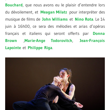
Bouchard
, que nous avons eu le plaisir d’entendre lors
du dévoilement, et
Meagan Milatz
pour interpréter des
musique de films de
John Williams
et
Nino Rota
. Le 14
juin à 16h00, ce sera des mélodies et arias d’opéras
français et italiens qui seront offerts par
Donna
Brown
,
Marie-Ange Todorovitch
,
Jean-François
Lapointe
et
Philippe
Riga
.