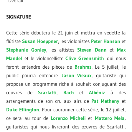
Dvorák.
SIGNATURE
Cette série débutera le 21 juin et mettra en vedette la
flûtiste
Susan Hoeppner
, les violonistes
Peter
Hanson
et
Stephanie Gonley
, les altistes
Steven Dann
et
Max
Mandel
et le violoncelliste
Clive
Greensmith
qui nous
feront entendre des pièces de
Brahms
. Le 5 juillet, le
public pourra entendre
Jas
on Vieaux
, guitariste qui
propose un programme riche à souhait conjuguant des
œuvres de
Scarlatti
,
Bach
et
Albéniz
à des
arrangements de son cru aux airs de
Pat Metheny
et
Duke Ellington
. Pour couronner cette série, le 12 juillet,
ce sera au tour de
Lorenzo Micheli
et
Mattero Mela
,
guitaristes qui nous livreront des œuvres de Scarlatti,