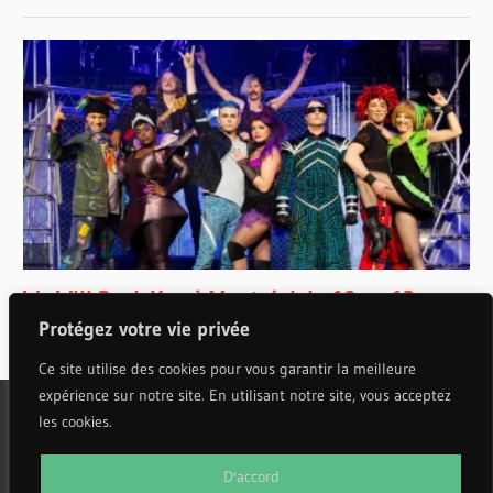
WILLIAMS
JONATHAN
COHEN
JOSEPH
ALESSI
JULIE
BOULIANNE
JULIE
LAMONTAGNE
KERSON
LEONG
LES
Protégez votre vie privée
VIOLONS
DU ROY
Ce site utilise des cookies pour vous garantir la meilleure
expérience sur notre site. En utilisant notre site, vous acceptez
LORENZO
les cookies.
MICHELI
WordPress Theme: Wellington by ThemeZee.
MARC-
D'accord
ANDRÉ