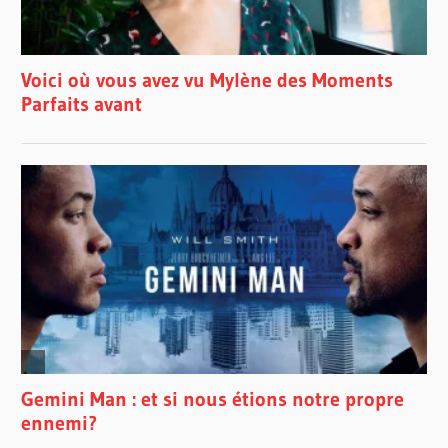
PARAMIRABO
FLORENCE
K
FRANÇOIS
DOMPIERRE
FRANÇOISE
DAVOINE
HANDEL
JASON
VIEAUX
JEAN-
FRANÇOIS
LAPOINTE
JEAN-
PHILIPPE
TREMBLAY
JOHN