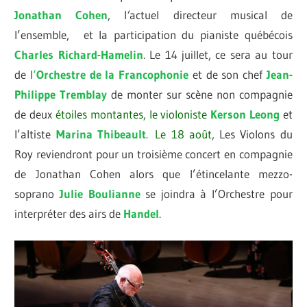
Jonathan Cohen
, l
‘
actuel directeur musical de
l’ensemble, et la participation du pianiste québécois
Charles Richard-Hamelin
. Le 14 juillet, ce sera au tour
de
l
‘
Orchestre de la
Francophonie
et de son chef
Jean-
Philippe Tremblay
de monter sur scène non compagnie
de deux
étoiles montantes,
le violoniste
Kerson Leong
et
l’altiste
Marina Thibeault
.
Le 18 août,
Les Violons du
Roy reviendront pour un troisième concert en compagnie
de Jonathan Cohen alors que l’étincelante mezzo-
soprano
Julie Boulianne
se joindra à l’Orchestre pour
interpréter des airs de
Handel
.