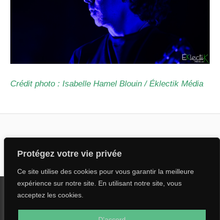
Crédit photo : Isabelle Hamel Blouin / Éklectik Média
COWANSVILLE
MUSIQUE
FESTIVAL
SOIF DE
RISE
Articles populaires
MUSIQUE
AGAINST
Protégez votre vie privée
SPECTACLES
SOIF DE
Ce site utilise des cookies pour vous garantir la meilleure
MUSIQUE
expérience sur notre site. En utilisant notre site, vous
acceptez les cookies.
WordPress Theme: Wellington by ThemeZee.
D'accord