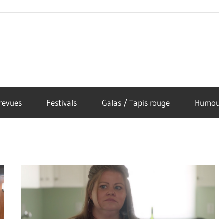
revues
Festivals
Galas / Tapis rouge
Humou