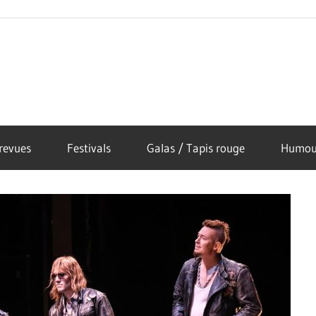
revues
Festivals
Galas / Tapis rouge
Humou