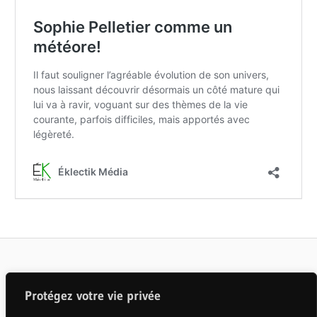
BIEN
VIDÉOCLIP
JOUÉ
GRAND
Articles populaires
ORCHESTRE DE
Protégez votre vie privée
CHÂTEAUGUAY