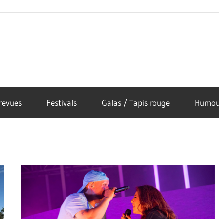
revues
Festivals
Galas / Tapis rouge
Humou