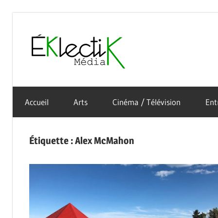
Skip
to
Éklectik
content
La
Média
culture
Accueil
Arts
Cinéma / Télévision
Ent
sous
toutes
ses
Étiquette :
Alex McMahon
formes