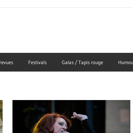
revues
Festivals
Galas / Tapis rouge
Humou