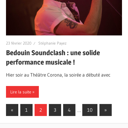
23 février 2020
Stéphanie Payez
Bedouin Soundclash : une solide
performance musicale !
Hier soir au Théâtre Corona, la soirée a débuté avec
Lire la suite
Pagination
Previous
Next
«
1
2
3
4
…
10
»
Posts
Posts
des