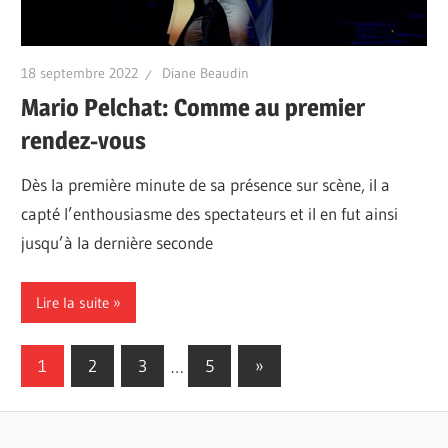
18 septembre 2022
Diane Beaudin
Mario Pelchat: Comme au premier
rendez-vous
Dès la première minute de sa présence sur scène, il a
capté l’enthousiasme des spectateurs et il en fut ainsi
jusqu’à la dernière seconde
Lire la suite
Pagination
Next
1
2
3
…
5
»
Posts
des
publications